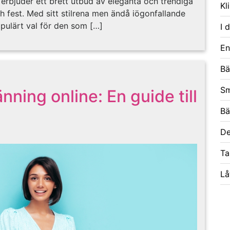
n erbjuder ett brett utbud av eleganta och trendiga
Kl
 fest. Med sitt stilrena men ändå iögonfallande
pulärt val för den som […]
I 
En
Bä
Sm
nning online: En guide till
Bä
De
Ta
Lå