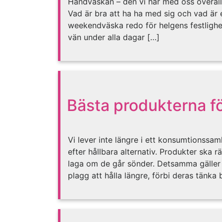
Handväskan – den vi har med oss överall
Vad är bra att ha ha med sig och vad är 
weekendväska redo för helgens festlighet
vän under alla dagar […]
Bästa produkterna fö
Vi lever inte längre i ett konsumtionssamh
efter hållbara alternativ. Produkter ska 
laga om de går sönder. Detsamma gäller kl
plagg att hålla längre, förbi deras tänk