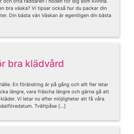
t och ofta räddaren i nöden för dig som kvinna.
en bra väska? Vi tipsar också hur du packar din
er. Din bästa vän Väskan är egentligen din bästa
r bra klädvård
älle. En förändring är på gång och allt fler letar
räcka längre, vara fräscha längre och gärna gå att
äder. Vi letar nu efter möjligheter att få våra
a bästföredatum. Tvättpåse […]