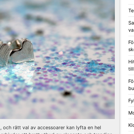
Te
Sa
va
Fö
sk
Hi
ti
Fö
bu
Fy
Mo
Kl
, och rätt val av accessoarer kan lyfta en hel