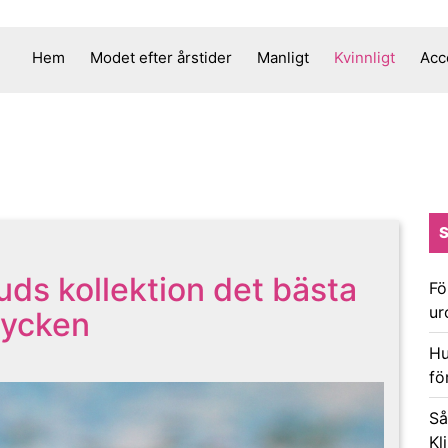
Hem
Modet efter årstider
Manligt
Kvinnligt
Acc
uds kollektion det bästa
Fö
ur
mycken
Hu
fö
Så
Kl