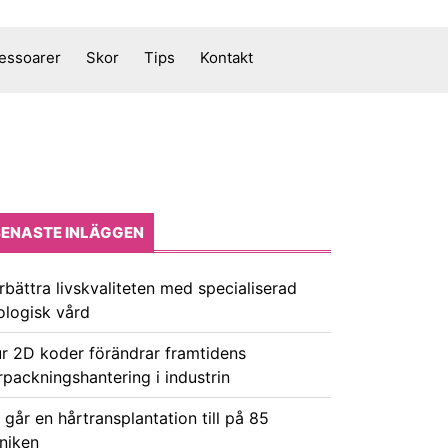
essoarer
Skor
Tips
Kontakt
SENASTE INLÄGGEN
rbättra livskvaliteten med specialiserad
ologisk vård
r 2D koder förändrar framtidens
rpackningshantering i industrin
 går en hårtransplantation till på 85
iniken